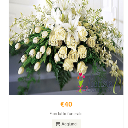
€40
€50
Fiori lutto funerale
Fiore e Regali
Aggiungi