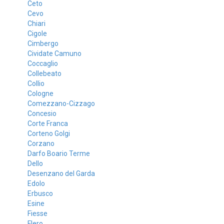
Ceto
Cevo
Chiari
Cigole
Cimbergo
Cividate Camuno
Coccaglio
Collebeato
Collio
Cologne
Comezzano-Cizzago
Concesio
Corte Franca
Corteno Golgi
Corzano
Darfo Boario Terme
Dello
Desenzano del Garda
Edolo
Erbusco
Esine
Fiesse
Flero