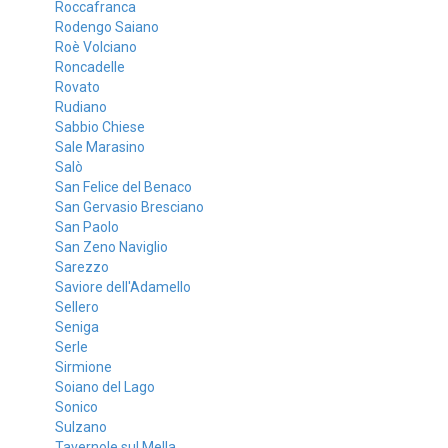
Roccafranca
Rodengo Saiano
Roè Volciano
Roncadelle
Rovato
Rudiano
Sabbio Chiese
Sale Marasino
Salò
San Felice del Benaco
San Gervasio Bresciano
San Paolo
San Zeno Naviglio
Sarezzo
Saviore dell'Adamello
Sellero
Seniga
Serle
Sirmione
Soiano del Lago
Sonico
Sulzano
Tavernole sul Mella