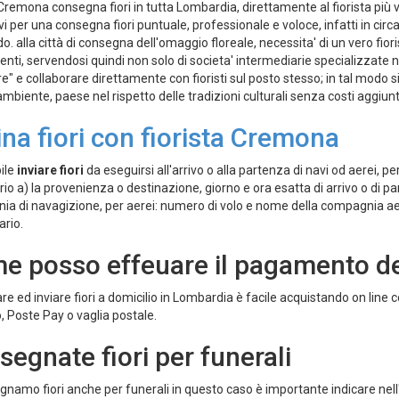
 Cremona consegna fiori in tutta Lombardia, direttamente al fiorista più vi
ivi per una consegna fiori puntuale, professionale e voloce, infatti in circ
. alla città di consegna dell'omaggio floreale, necessita' di un vero fiori
ienti, servendosi quindi non solo di societa' intermediarie specializzate ne
e" e collaborare direttamente con fioristi sul posto stesso; in tal modo si 
ambiente, paese nel rispetto delle tradizioni culturali senza costi aggiunti
na fiori con fiorista Cremona
bile
inviare fiori
da eseguirsi all'arrivo o alla partenza di navi od aerei, per
io a) la provenienza o destinazione, giorno e ora esatta di arrivo o di pa
a di navagizione, per aerei: numero di volo e nome della compagnia aere
ario.
e posso effeuare il pagamento del
re ed inviare fiori a domicilio in Lombardia è facile acquistando on line c
, Poste Pay o vaglia postale.
egnate fiori per funerali
gnamo fiori anche per funerali in questo caso è importante indicare nell'o