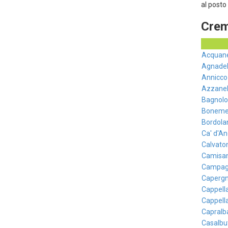
al posto 
Crem
Acquan
Agnadel
Annicco
Azzanel
Bagnolo
Boneme
Bordola
Ca' d'A
Calvato
Camisa
Campag
Capergn
Cappell
Cappella
Capralb
Casalbut