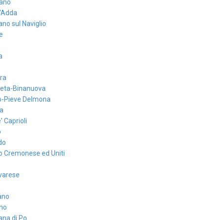
ano
d'Adda
no sul Naviglio
e
a
ra
eta-Binanuova
-Pieve Delmona
a
' Caprioli
o
do
o Cremonese ed Uniti
ovarese
ano
no
ana di Po