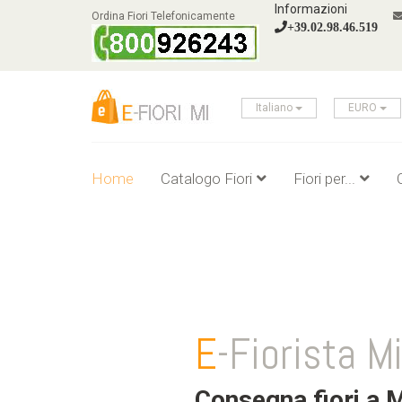
Informazioni
Ordina Fiori Telefonicamente
+39.02.98.46.519
Italiano
EURO
Home
Catalogo Fiori
Fiori per...
E
-Fiorista M
Consegna fiori a M