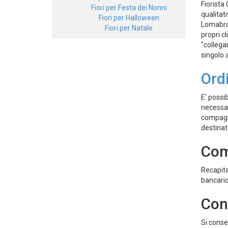
Fiorista
Fiori per Festa dei Nonni
qualitat
Fiori per Halloween
Lomabrdo
Fiori per Natale
propri cl
"collegar
singolo 
Ordi
E' possi
necessar
compagni
destinat
Com
Recapita
bancario
Cons
Si conse