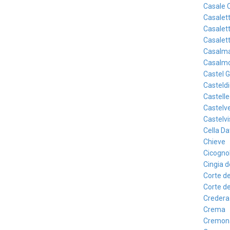
Casale 
Casalet
Casalett
Casalett
Casalma
Casalm
Castel 
Casteld
Castell
Castelv
Castelvi
Cella Da
Chieve
Cicogno
Cingia d
Corte de
Corte de
Credera
Crema
Cremon