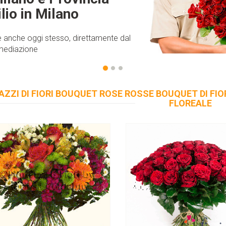
ilio in Milano
 anche oggi stesso, direttamente dal
ermediazione
€25
€21
Mazzo di fiori misto
Mazzo di Rose rosse
ZZI DI FIORI BOUQUET ROSE ROSSE BOUQUET DI FIO
Aggiungi
FLOREALE
Aggiungi