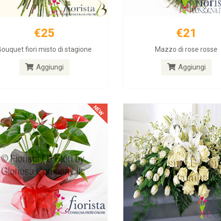
€25
€21
€25
€40
Bouquet fiori misto di stagione
Mazzo di rose rosse
Piante da appartamento
Fiori lutto funerale
Aggiungi
Aggiungi
Aggiungi
Aggiungi