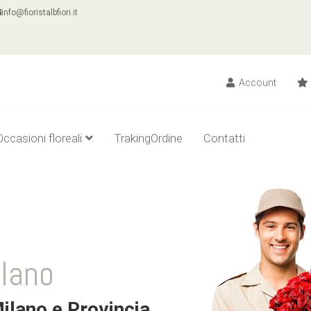
info@fioristalbfiori.it
Account
Occasioni floreali
TrakingOrdine
Contatti
ilano
ilano e Provincia