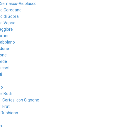
Cremasco-Vidolasco
to Ceredano
o di Sopra
o Vaprio
ggiore
orano
Gabbiano
idone
eone
erde
sconti
ti
lo
e' Botti
' Cortesi con Cignone
' Frati
 Rubbiano
a