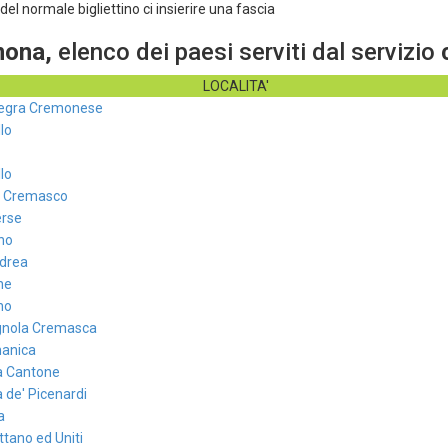
del normale bigliettino ci insierire una fascia
ona,
elenco dei paesi serviti dal servizio
LOCALITA'
egra Cremonese
lo
lo
 Cremasco
rse
no
ndrea
ne
no
nola Cremasca
anica
a Cantone
 de' Picenardi
a
tano ed Uniti