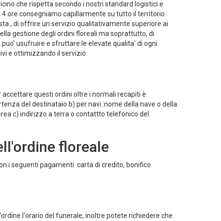
cino che rispetta secondo i nostri standard logistici e
a 4 ore consegniamo capillarmente su tutto il territorio
sta , di offrire un servizio qualitativamente superiore ai
lla gestione degli ordini floreali ma soprattutto, di
puo' usufruire e sfruttare le elevate qualita' di ogni
vi e ottimizzando il servizio.
 accettare questi ordini oltre i normali recapiti è
rtenza del destinataio b) per navi :nome della nave o della
a c) indirizzo a terra o contattto telefonico del
l'ordine floreale
on i seguenti pagamenti: carta di credito, bonifico
rdine l'orario del funerale, inoltre potete richiedere che