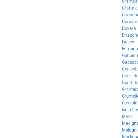
Cremos
Crotta 
Cumigna
Derover
Dovera
Drizzon
Fiesco
Formiga
Gabbion
Gadesco
Genivolt
Gerre de
Gombit
Grontar
Grumell
Gussola
Isola D
Izano
Madign
Malagni
Martign