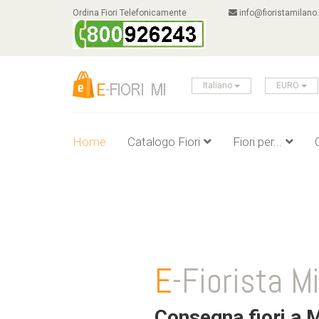
Ordina Fiori Telefonicamente
info@fioristamilano.
Italiano
EURO
Home
Catalogo Fiori
Fiori per...
E
-Fiorista M
Consegna fiori a M