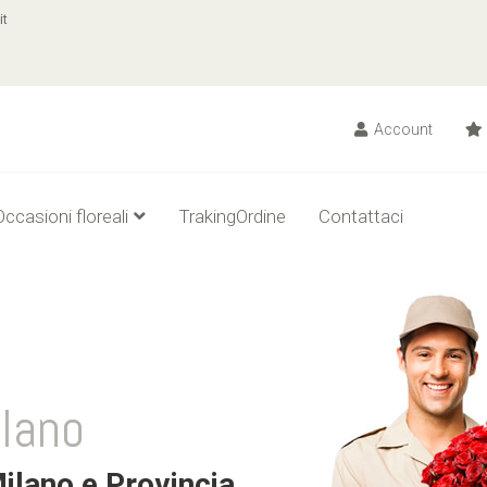
it
Account
Occasioni floreali
TrakingOrdine
Contattaci
ilano
ilano e Provincia