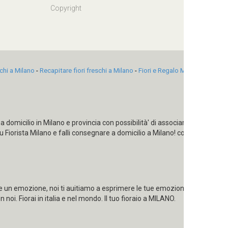
Copyright
schi a Milano
-
Recapitare fiori freschi a Milano
-
Fiori e Regalo Milano
-
Consegn
 a domicilio in Milano e provincia con possibilità' di associare all'omaggio
 Fiorista Milano e falli consegnare a domicilio a Milano! consegnaimo an
e un emozione, noi ti auitiamo a esprimere le tue emozioni con un catal
 noi. Fiorai in italia e nel mondo. Il tuo fioraio a MILANO.