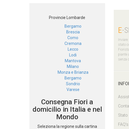
Provincie Lombarde
Bergamo
E
-
Brescia
Como
Inviare
Cremona
stato co
Lecco
Fiorist
piante a
Lodi
senza c
Mantova
Milano
Monza e Brianza
Bergamo
INFO
Sondrio
Varese
Assist
Consegna Fiori a
Conta
domicilio in Italia e nel
Mondo
Stato
FAQ’s
Seleziona la regione sulla cartina