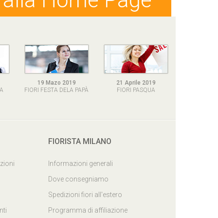
a alla Home Page
Viale
19 Mazo 2019
21 Aprile 2019
LA
FIORI FESTA DELA PAPÀ
FIORI PASQUA
FIORISTA MILANO
NEWSL
zioni
Informazioni generali
Dove consegniamo
Iscriviti
Spedizioni fiori all'estero
sempe ag
ti
Programma di affiliazione