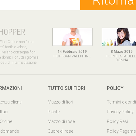
Ritorn
SHOPPER
 Fiori Online non è mai
sì facile e veloce,
14 Febbraio 2019
8 Mazo 2019
a Milano consegna fiori
FIORI SAN VALENTINO
FIORI FESTA DEL
 domicilio tutti i giorni e
DONNA
osti di intermediazione
RMAZIONI
TUTTO SUI FIORI
POLICY
enza clienti
Mazzo di fiori
Termini e condi
ttaci
Piante
Privecy Policy
 Ordine
Mazzo di rose
Policy Resi
 domande
Cuore di rose
Policy Pagamen